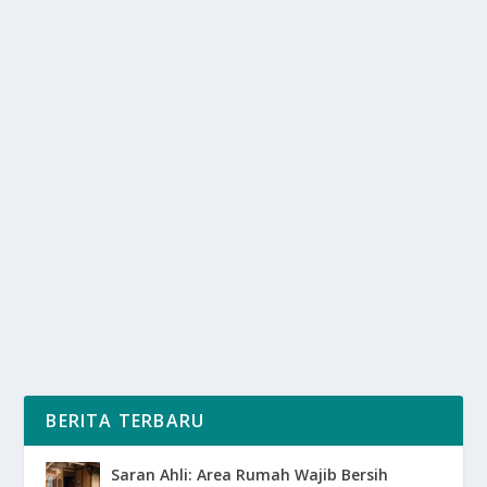
SARANG BURUNG WALET EFEKTIF
MELAWAN PENYAKIT KRONIS
oleh
SuaraMedia 24
|
Apr 4, 2025
|
LIFESTYLE
|
0
|
Sarang Burung Walet Efektif Melawan Penyakit Kronis
Di Kenal Sebagai Makanan Fungsional Yang...
BACA SELENGKAPNYA
BERITA TERBARU
Saran Ahli: Area Rumah Wajib Bersih