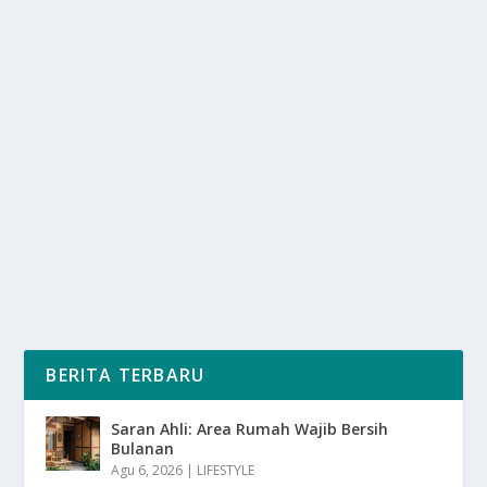
STRES DAN GANGGUAN MENTAL
MENINGKAT: PSIKOLOG IMBAU DETEKSI
oleh
SuaraMedia 24
|
Mei 12, 2025
|
LIFESTYLE
,
NEWS
|
0
|
Stres Dan Gangguan Mental, tren peningkatan kasus
stres di kalangan masyarakat Indonesia semakin...
BACA SELENGKAPNYA
BERITA TERBARU
Saran Ahli: Area Rumah Wajib Bersih
Bulanan
Agu 6, 2026
|
LIFESTYLE