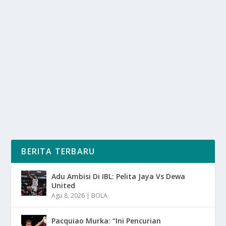
MENINGKATKAN PRODUKTIVITAS HARIAN
ANDA
oleh
SuaraMedia 24
|
Jan 17, 2025
|
LIFESTYLE
|
0
|
Pola Tidur Ideal Adalah Kondisi Di Mana Seseorang
Mendapatkan Tidur Yang Cukup Berkualitas, Dan...
BACA SELENGKAPNYA
BERITA TERBARU
Adu Ambisi Di IBL: Pelita Jaya Vs Dewa
United
Agu 8, 2026
|
BOLA
Pacquiao Murka: “Ini Pencurian