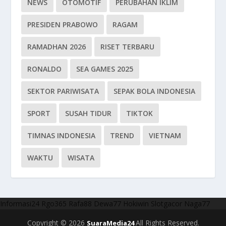
NEWS
OTOMOTIF
PERUBAHAN IKLIM
PRESIDEN PRABOWO
RAGAM
RAMADHAN 2026
RISET TERBARU
RONALDO
SEA GAMES 2025
SEKTOR PARIWISATA
SEPAK BOLA INDONESIA
SPORT
SUSAH TIDUR
TIKTOK
TIMNAS INDONESIA
TREND
VIETNAM
WAKTU
WISATA
Informasi24
Rgo365
Rafa88
Dewa77
Hokiwin
Slotgacor
Naga77
Copyright © 2026
All Rights Reserved.
SuaraMedia24