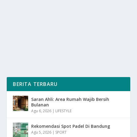
KASUS CAMAT DI MALUKU PERKOSA SISWI
SMK SEGERA DI SIDANG
oleh
mimin1 penulis
|
Feb 13, 2026
|
NEWS
|
0
|
Kasus Camat Di Maluku Perkosa Siswi SMK Segera Di
Sidang Dengan Perilaku Memalukan Dan Bejatnya...
BACA SELENGKAPNYA
BERITA TERBARU
Saran Ahli: Area Rumah Wajib Bersih
Bulanan
Agu 6, 2026
|
LIFESTYLE
Rekomendasi Spot Padel Di Bandung
Agu 5, 2026
|
SPORT