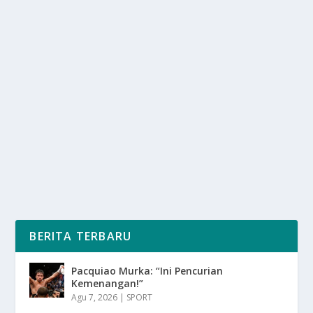
PENGOPLOSAN GAS ELPIJI DI BALI
oleh
SuaraMedia 24
|
Mar 15, 2025
|
DIGITAL
,
NEWS
|
0
|
Pengoplosan Gas Elpiji Di Bali Telah Menjadi Isu
Serius Yang Mengancam Keselamatan Masyarakat
Dan...
BACA SELENGKAPNYA
BERITA TERBARU
Pacquiao Murka: “Ini Pencurian
Kemenangan!”
Agu 7, 2026
|
SPORT