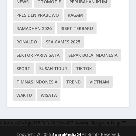
NEWS
OTOMOTIF
PERUBAHAN IKLIM
PRESIDEN PRABOWO
RAGAM
RAMADHAN 2026
RISET TERBARU
RONALDO
SEA GAMES 2025
SEKTOR PARIWISATA
SEPAK BOLA INDONESIA
SPORT
SUSAH TIDUR
TIKTOK
TIMNAS INDONESIA
TREND
VIETNAM
WAKTU
WISATA
Informasi24
Rgo365
Rafa88
Dewa77
Hokiwin
Slotgacor
Naga77
Copyright © 2026
All Rights Reserved.
SuaraMedia24