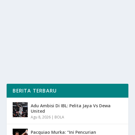
CURHAT QARRAR FIRHAND: PENGALAMAN
F4 JAUH LEBIH SULIT
oleh
SuaraMedia 24
|
Nov 4, 2025
|
SPORT
|
0
|
Curhat Qarrar Firhand: Pengalaman F4 Jauh Lebih Sulit
Dengan Berbagai Eksperimen Baru Yang...
BACA SELENGKAPNYA
BERITA TERBARU
Adu Ambisi Di IBL: Pelita Jaya Vs Dewa
United
Agu 8, 2026
|
BOLA
Pacquiao Murka: “Ini Pencurian