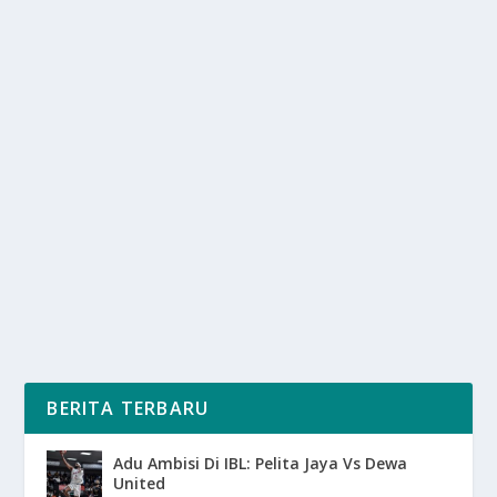
PANGERAN HARRY CARI JALAN DAMAI
DENGAN KELUARGA KERAJAAN
oleh
SuaraMedia 24
|
Mei 21, 2025
|
DIGITAL
,
RAGAM
|
0
|
Pangeran Harry Cari Jalan Damai Dengan Keluarga
Kerajaan Terutama Setelah Raja Charles III Di...
BACA SELENGKAPNYA
BERITA TERBARU
Adu Ambisi Di IBL: Pelita Jaya Vs Dewa
United