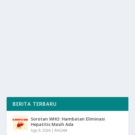
MENYUSURI KEINDAHAN WISATA ALAM
TERSEMBUNYI DI PULAU FLORES
oleh
SuaraMedia 24
|
Jan 24, 2025
|
DAERAH
,
NEWS
,
RAGAM
|
0
|
Menyusuri Keindahan Wisata Alam dari pulau Flores di
Nusa Tenggara Timur adalah surga tersembunyi....
BACA SELENGKAPNYA
BERITA TERBARU
Sorotan WHO: Hambatan Eliminasi
Hepatitis Masih Ada
Agu 9, 2026
|
RAGAM