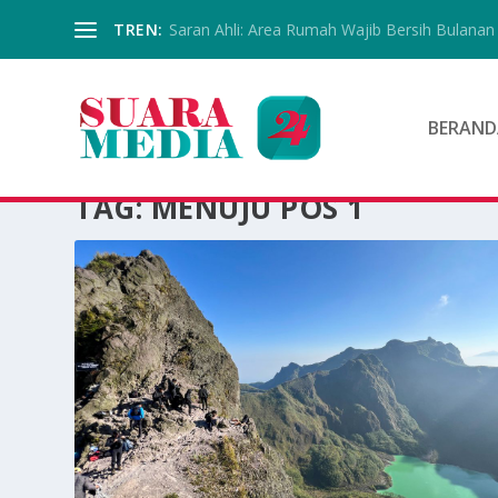
TREN:
Saran Ahli: Area Rumah Wajib Bersih Bulanan
BERAND
TAG:
MENUJU POS 1