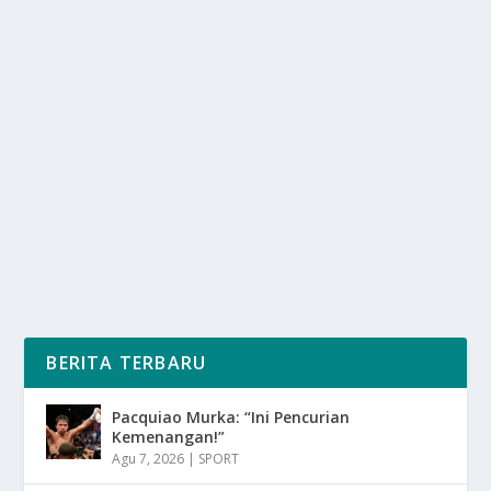
MANFAAT TENIS LAPANGAN UNTUK
KESEHATAN TUBUH
oleh
SuaraMedia 24
|
Mar 9, 2025
|
SPORT
|
0
|
Manfaat Tenis Lapangan Untuk Kesehatan Tubuh
Menjadikannya Pilihan Yang Sangat Baik Untuk
Menjaga...
BACA SELENGKAPNYA
BERITA TERBARU
Pacquiao Murka: “Ini Pencurian
Kemenangan!”
Agu 7, 2026
|
SPORT