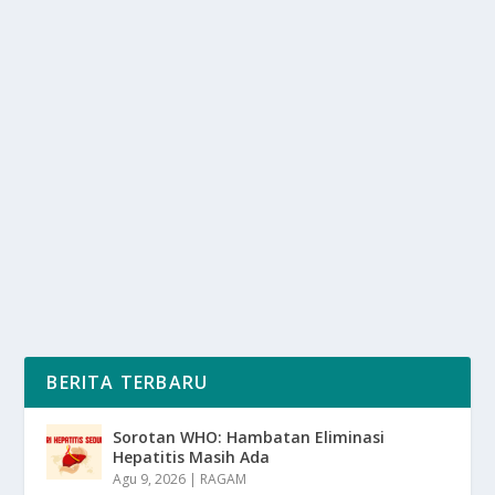
JAWA BARAT: “RUMAH” BAGI UMAT
MUSLIM TERBANYAK DI TANAH AIR
oleh
mimin1 penulis
|
Apr 4, 2026
|
DAERAH
|
0
|
Jawa Barat: “Rumah” Bagi Umat Muslim Terbanyak Di
Tanah Air Dengan Berbagai Keunikan...
BACA SELENGKAPNYA
BERITA TERBARU
Sorotan WHO: Hambatan Eliminasi
Hepatitis Masih Ada
Agu 9, 2026
|
RAGAM