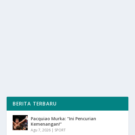
MENGAPA FREEDIVING ADALAH
OLAHRAGA YANG MEMERDEKAKAN
oleh
SuaraMedia 24
|
Feb 17, 2025
|
SPORT
|
0
|
Mengapa Freediving Adalah Olahraga Yang
Memerdekakan Adalah Karena Sebuah Deklarasi
Kemerdekaan...
BACA SELENGKAPNYA
BERITA TERBARU
Pacquiao Murka: “Ini Pencurian
Kemenangan!”
Agu 7, 2026
|
SPORT