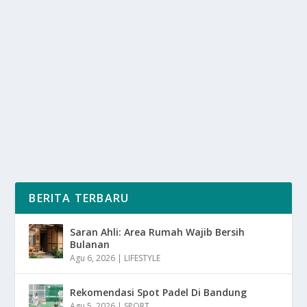
GOOGLE HADIRKAN FITUR SEDANG
TRENDING DI INDONESIA
oleh
SuaraMedia 24
|
Mei 21, 2025
|
DIGITAL
,
NEWS
|
0
|
Google Hadirkan Fitur secara resmi memperkenalkan
fitur terbaru bernama ‘Sedang Trending’ khusus...
BACA SELENGKAPNYA
BERITA TERBARU
Saran Ahli: Area Rumah Wajib Bersih
Bulanan
Agu 6, 2026
|
LIFESTYLE
Rekomendasi Spot Padel Di Bandung
Agu 5, 2026
|
SPORT