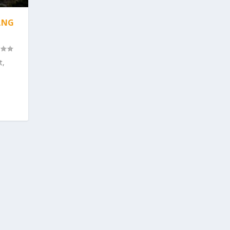
ANG
t,