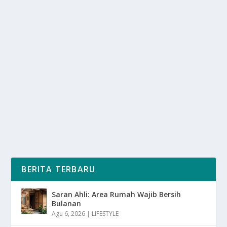
KEMATIAN ZARA QAIRINA GEGERKAN
MALAYSIA, POLISI LAKUKAN AUTOPSI
oleh
SuaraMedia 24
|
Agu 13, 2025
|
NEWS
|
0
|
Zara Qairina, seorang wanita muda yang di temukan
tewas, telah menggemparkan publik Malaysia,...
BACA SELENGKAPNYA
BERITA TERBARU
Saran Ahli: Area Rumah Wajib Bersih
Bulanan
Agu 6, 2026
|
LIFESTYLE