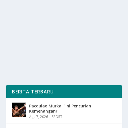
4 HOTEL TERBAIK DI INDONESIA: BUKTI
PESONA PARIWISATA BALI
oleh
SuaraMedia 24
|
Des 6, 2025
|
DAERAH
|
0
|
4 Hotel Terbaik Di Indonesia: Bukti Pesona Pariwisata
Bali Yang Memikat Para Pengunjung Dengan...
BACA SELENGKAPNYA
BERITA TERBARU
Pacquiao Murka: “Ini Pencurian
Kemenangan!”
Agu 7, 2026
|
SPORT