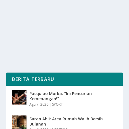
PERSIAPAN PERSIB BANDUNG JELANG
LAGA KLASIK VS PERSIJA JAKARTA
oleh
SuaraMedia 24
|
Jan 9, 2026
|
BOLA
|
0
|
Persiapan Persib Bandung Terus Berjalan Intens dan
Matang Menjelang Laga Klasik Penuh Gengsi Serta...
BACA SELENGKAPNYA
BERITA TERBARU
Pacquiao Murka: “Ini Pencurian
Kemenangan!”
Agu 7, 2026
|
SPORT
Saran Ahli: Area Rumah Wajib Bersih
Bulanan