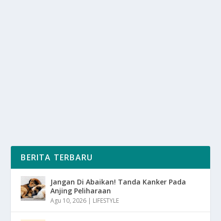
BONGKAR TARGET IIMS 2026: BIDIK
ANGKA FANTASTIS RP8 TRILIUN
oleh
mimin1 penulis
|
Jun 19, 2026
|
OTOMOTIF
|
0
|
Bongkar Target IIMS 2026: Bidik Angka Fantastis Rp8
Triliun Yang Menjadi Nominal Sangat Fantastis...
BACA SELENGKAPNYA
BERITA TERBARU
Jangan Di Abaikan! Tanda Kanker Pada
Anjing Peliharaan
Agu 10, 2026
|
LIFESTYLE