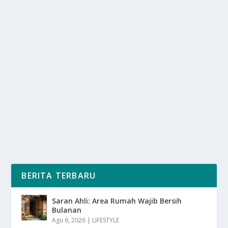
KEAJAIBAN DUNIA YANG BELUM
TERUNGKAP SEPENUHNYA
oleh
SuaraMedia 24
|
Mar 18, 2025
|
NEWS
,
RAGAM
|
0
|
Keajaiban Dunia selalu menjadi topik yang menarik
perhatian banyak orang. Sejak zaman dahulu,...
BACA SELENGKAPNYA
BERITA TERBARU
Saran Ahli: Area Rumah Wajib Bersih
Bulanan
Agu 6, 2026
|
LIFESTYLE