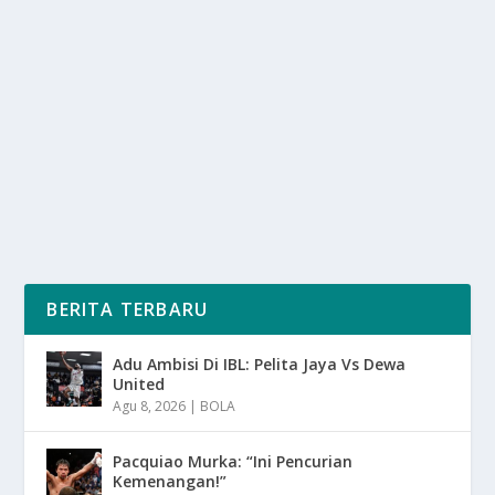
APRESIASI UPAYA PRABOWO
oleh
SuaraMedia 24
|
Jun 14, 2025
|
DAERAH
,
NEWS
,
RAGAM
|
0
|
Hari Lingkungan Di UI, diperingati secara khidmat dan
penuh semangat di Universitas Indonesia (UI)...
BACA SELENGKAPNYA
BERITA TERBARU
Adu Ambisi Di IBL: Pelita Jaya Vs Dewa
United
Agu 8, 2026
|
BOLA
Pacquiao Murka: “Ini Pencurian
Kemenangan!”