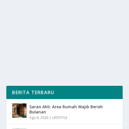
KOMPAK PARAH! 4 PASANGAN ZODIAK
IDAMAN INI BIKIN IRI
oleh
SuaraMedia 24
|
Okt 22, 2025
|
LIFESTYLE
|
0
|
Kompak Parah! 4 Pasangan Zodiak Idaman Ini Bikin Iri
Dengan Berbagai Kecocokan Paling Menonjol...
BACA SELENGKAPNYA
BERITA TERBARU
Saran Ahli: Area Rumah Wajib Bersih
Bulanan
Agu 6, 2026
|
LIFESTYLE